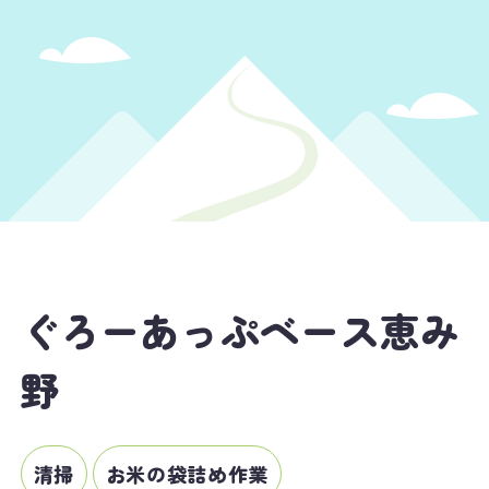
ぐろーあっぷベース恵み
野
清掃
お米の袋詰め作業